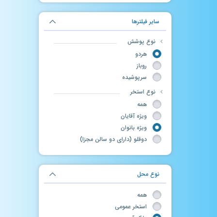
سایر فیلترها
نوع پوشش
هردو
روباز
سرپوشیده
نوع استخر
همه
ویژه آقایان
ویژه بانوان
دوقلو (دارای دو سالن مجزا)
نوع محل
همه
استخر عمومی