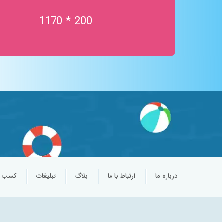
استخر موج
200 * 1170
تردمیل در آب
خدمات آبدرمانی
ورزش در آب
جکوزی نمک
اتاق نمک
سالن چند منظوره
پارک آبی کودکان
درباره ما
ارتباط با ما
بلاگ
تبلیغات
کسب و 