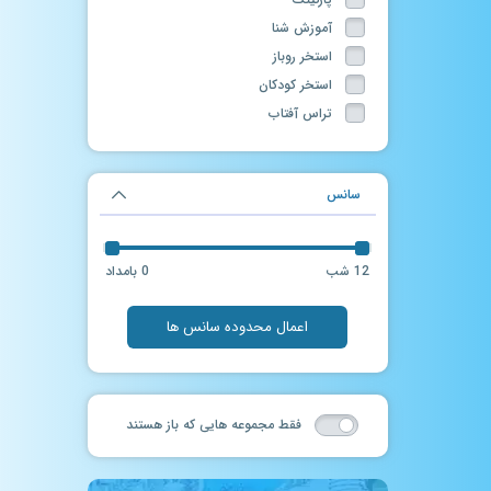
آموزش شنا
استخر روباز
استخر کودکان
تراس آفتاب
تونل مه
حمام سنتی
سانس
ماساژ
سالن بدنسازی
فروشگاه لوازم شنا
12 شب
0 بامداد
جکوزی روباز
آرایشگاه
اعمال محدوده سانس ها
سرسره آبی
سانس آزاد
چاله فضایی
فقط مجموعه هایی که باز هستند
حرکات موزون در آب
فوتبال دستی
سانس آزاد آقایان