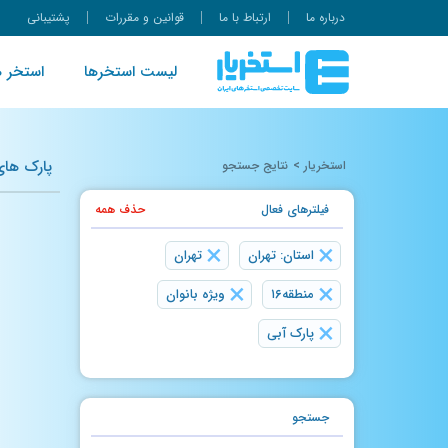
درباره ما
ارتباط با ما
قوانین و مقررات
پشتیبانی
لیست استخرها
استخر ه
پارک های آ
استخریار
>
نتایج جستجو
فیلتر‌های فعال
حذف همه
×
×
استان: تهران
تهران
×
×
منطقه۱۶
ویژه بانوان
×
پارک آبی
جستجو