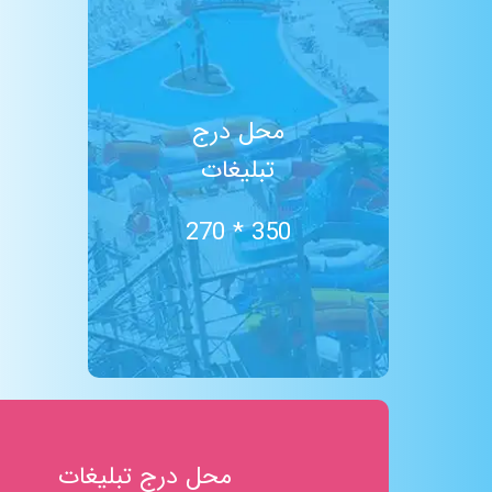
استخر آب درمانی
TRX
شن درمانی
رودخانه مواج
محل درج
سالن پینگ پنگ
تبلیغات
پیلاتس
ایروبیک
سالن بیلیارد
350 * 270
کافی شاپ
حمام ترکی
ساحل شنی
آبشار
ایروبیک تای بو (لاغری)
تلویزیون بزرگ
باران مصنوعی
غار نمک
محل درج تبلیغات
سکوی شیرجه