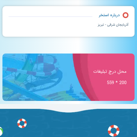
درباره استخر
آذربایجان شرقی - تبریز
محل درج تبلیغات
200 * 559