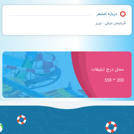
درباره استخر
آذربایجان شرقی - تبریز
محل درج تبلیغات
200 * 559