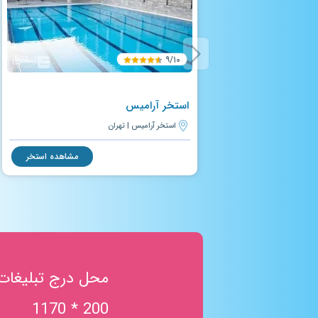
۹/۱۰
استخر آرامیس
استخر آرامیس | تهران
مشاهده استخر
محل درج تبلیغات
200 * 1170