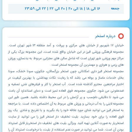
جمعه
۱۶ الی ۱۸ | ۱۸ الی ۲۰ | ۲۰ الی ۲۲ | ۲۲ الی ۲۳:۵۹
درباره استخر
خیابان ۱۷ شهریور از خیابان های مرکزی و پررفت و آمد منطقه ۱۳ شهر تهران است.
مجموعه فرهنگی ورزشی البرز در این خیابان واقع شده است، این مجموعه بزرگ یکی از
مراکز مهم ورزشی شهر تهران است که شامل سالن های مجزایی مربوط به بدنسازی، ورزش
های رزمی و هوازی و مهمترین آن مجموعه استخر است.
مجموعه استخر البرز داری امکاناتی چون استخر بزرگسالان، جکوزی، سونا خشک، سونا
بخار، خدمات ماساژ و بوفه می باشد که با رعایت نکات بهداشتی با بهترین کیفیت در
اختیار مراجعین محترم گذاشته شده است. آب استخر با کلر و فیلترهای شنی تصفیه و
ضدعفونی می شود. جکوزی مجموعه، فوق العاده تمیز است و دمای استاندارد آن باعث
می شود تا دقایقی دلچسب و پر آرامش را در این محیط داشته باشید. همین طور این
مجموعه لاینی را به آب درمانی و ورزش های مربوط به آن اختصاص داده است. با مراجعه
به استخر البرز می توانید شنای مورد علاقه خود را یاد بگیرید و با تفریح و شادی یک روز
فوق العاده را برای خود بسازید. بلیت تخفیف دار استخر البرز را می توانید از سایت
استخریار به صورت آنلاین تهیه کنید. ویژگی بلیت های تخفیف دار استخریار قابل استرداد
بودن آن است. شما می توانید در صورت عدم استفاده از بلیت، با درخواست استرداد آن را