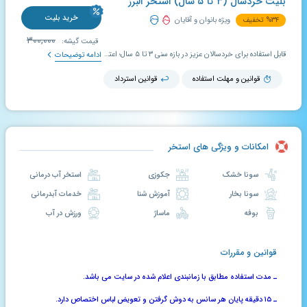
بلیت خردسال (۳ تا ۵ سال) استخر البرز
خرید بلیت
۳۴
%
تخفیف
ویژه بانوان و آقایان
۳۰۰,۰۰۰
قیمت گیشه:
قابل استفاده برای خردسالان عزیز در بازه سنی ۳ تا ۵ سال؛ اعتبار بلیت تخفیف دار استخریار ۱۰ روز است و در صورت عدم استفاده در بازه تعیین شده، قابل تمدید و استرداد می باشد.
ادامه توضیحات
قوانین و مهلت استفاده
قوانین استرداد
امکانات و ویژگی های استخر
سونا خشک
جکوزی
استخر آب درمانی
سونا بخار
آموزش شنا
خدمات آبدرمانی
بوفه
ماساژ
ورزش در آب
قوانین و مقررات
ـ مدت استفاده مطابق با زمانبندی اعلام شده در سایت می باشد.
ـ ۱۵ دقیقه پایان هر سانس به دوش گرفتن و تعویض لباس اختصاص دارد.