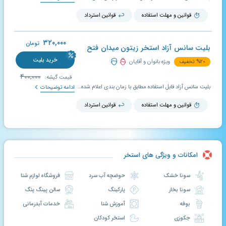
قوانین و مهلت استفاده
قوانین استرداد
۳۲۰,۰۰۰
تومان
بلیت سانس آزاد استخر زیتون میدان فتح
خرید بلیت
۲۰
%
تخفیف
ویژه بانوان و آقایان
۴۰۰,۰۰۰
قیمت گیشه:
بلیت سانس آزاد قابل استفاده مطابق با زمان بندی اعلام شده در سایت استخریار؛ اعتبار بلیت تخفیف دار استخر ۱۰ روز است و در صورت عدم استفاده در بازه تعیین شده، قابل تمدید و استرداد می باشد.
ادامه توضیحات
قوانین و مهلت استفاده
قوانین استرداد
امکانات و ویژگی های استخر
سونا خشک
حوضچه آب سرد
فروشگاه لوازم شنا
سونا بخار
پارکینگ
سالن پینگ پنگ
بوفه
آموزش شنا
خدمات آبدرمانی
جکوزی
استخر کودکان