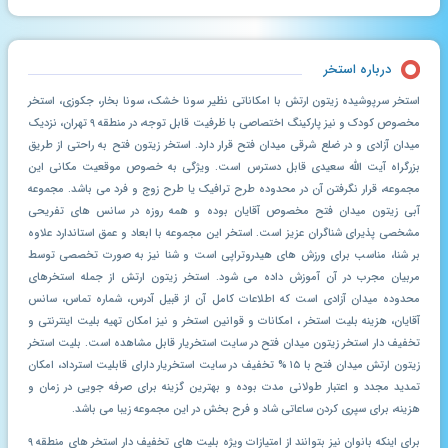
درباره استخر
استخر سرپوشیده زیتون ارتش با امکاناتی نظیر سونا خشک، سونا بخار، جکوزی، استخر
مخصوص کودک و نیز پارکینگ اختصاصی با ظرفیت قابل توجه، در منطقه ۹ تهران، نزدیک
میدان آزادی و در ضلع شرقی میدان فتح قرار دارد. استخر زیتون فتح به راحتی از طریق
بزرگراه آیت الله سعیدی قابل دسترس است. ویژگی به خصوص موقعیت مکانی این
مجموعه، قرار نگرفتن آن در محدوده طرح ترافیک یا طرح زوج و فرد می باشد. مجموعه
آبی زیتون میدان فتح مخصوص آقایان بوده و همه روزه در سانس های تفریحی
مشخصی پذیرای شناگران عزیز است. استخر این مجموعه با ابعاد و عمق استاندارد علاوه
بر شنا، مناسب برای ورزش های هیدروتراپی است و شنا نیز به صورت تخصصی توسط
مربیان مجرب در آن آموزش داده می شود. استخر زیتون ارتش از جمله استخرهای
محدوده میدان آزادی است که اطلاعات کامل آن از قبیل آدرس، شماره تماس، سانس
آقایان، هزینه بلیت استخر ، امکانات و قوانین استخر و نیز امکان تهیه بلیت اینترنتی و
تخفیف دار استخر زیتون میدان فتح در سایت استخریار قابل مشاهده است. بلیت استخر
زیتون ارتش میدان فتح با ۱۵ % تخفیف در سایت استخریار دارای قابلیت استرداد، امکان
تمدید مجدد و اعتبار طولانی مدت بوده و بهترین گزینه برای صرفه جویی در زمان و
هزینه، برای سپری کردن ساعاتی شاد و فرح بخش در این مجموعه زیبا می باشد.
برای اینکه بانوان نیز بتوانند از امتیازات ویژه بلیت های تخفیف دار استخر های منطقه ۹