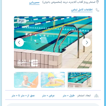
استخر روباز آفتاب گلابدره، دربند (مخصوص بانوان)
مسیریابی
اطلاعات کامل تماس
۱ از ۳
ابعاد استخر:
طول
۰
متر
عرض
۰
متر
عمق از
۰
متر تا
۰
متر