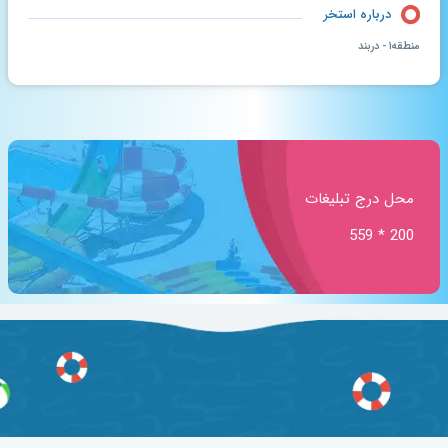
درباره استخر
منطقه۱ - دربند
محل درج تبلیغات
200 * 559