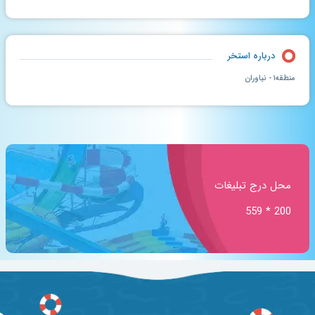
درباره استخر
منطقه۱ - نیاوران
محل درج تبلیغات
200 * 559