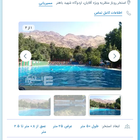
استخر روباز منظریه ویژه آقایان، اردوگاه شهید باهنر
مسیریابی
اطلاعات کامل تماس
۱ از ۴
ابعاد استخر:
طول
۵۰
متر
عرض
۲۵
متر
عمق از
۰.۸
متر تا
۲.۵
متر