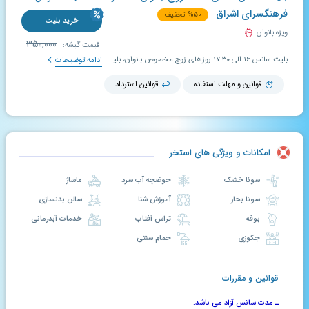
فرهنگسرای اشراق
۵۰
%
تخفیف
خرید بلیت
ویژه بانوان
۳۵۰,۰۰۰
قیمت گیشه:
بلیت سانس ۱۶ الی ۱۷:۳۰ روزهای زوج مخصوص بانوان، بلیت سانس قهرمانی، در این سانس خطوط استخر به صورت طولی بوده و امکان شنا به در امتداد طول استخر برای شناگران حرفه ای وجود دارد؛ مدت اعتبار بلیت تخفیف دار استخریار ۱۰ روز است و در صورت عدم استفاده در مدت معین شده، قابل تمدید و استرداد می باشد.
ادامه توضیحات
قوانین و مهلت استفاده
قوانین استرداد
امکانات و ویژگی های استخر
سونا خشک
حوضچه آب سرد
ماساژ
سونا بخار
آموزش شنا
سالن بدنسازی
بوفه
تراس آفتاب
خدمات آبدرمانی
جکوزی
حمام سنتی
قوانین و مقررات
ـ مدت سانس آزاد می باشد.