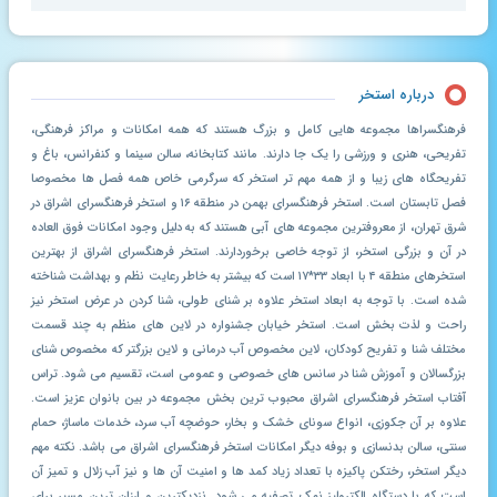
درباره استخر
فرهنگسراها مجموعه هایی کامل و بزرگ هستند که همه امکانات و مراکز فرهنگی،
تفریحی، هنری و ورزشی را یک جا دارند. مانند کتابخانه، سالن سینما و کنفرانس، باغ و
تفریحگاه های زیبا و از همه مهم تر استخر که سرگرمی خاص همه فصل ها مخصوصا
فصل تابستان است. استخر فرهنگسرای بهمن در منطقه ۱۶ و استخر فرهنگسرای اشراق در
شرق تهران، از معروفترین مجموعه های آبی هستند که به دلیل وجود امکانات فوق العاده
در آن و بزرگی استخر، از توجه خاصی برخوردارند. استخر فرهنگسرای اشراق از بهترین
استخرهای منطقه ۴ با ابعاد ۳۳*۱۷ است که بیشتر به خاطر رعایت نظم و بهداشت شناخته
شده است. با توجه به ابعاد استخر علاوه بر شنای طولی، شنا کردن در عرض استخر نیز
راحت و لذت بخش است. استخر خیابان جشنواره در لاین های منظم به چند قسمت
مختلف شنا و تفریح کودکان، لاین مخصوص آب درمانی و لاین بزرگتر که مخصوص شنای
بزرگسالان و آموزش شنا در سانس های خصوصی و عمومی است، تقسیم می شود. تراس
آفتاب استخر فرهنگسرای اشراق محبوب ترین بخش مجموعه در بین بانوان عزیز است.
علاوه بر آن جکوزی، انواع سونای خشک و بخار، حوضچه آب سرد، خدمات ماساژ، حمام
سنتی، سالن بدنسازی و بوفه دیگر امکانات استخر فرهنگسرای اشراق می باشد. نکته مهم
دیگر استخر، رختکن پاکیزه با تعداد زیاد کمد ها و امنیت آن ها و نیز آب زلال و تمیز آن
است که با دستگاه الکترولیز نمک تصفیه می شود. نزدیکترین و ارزان ترین مسیر برای