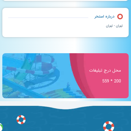
درباره استخر
تهران - تهران
محل درج تبلیغات
200 * 559