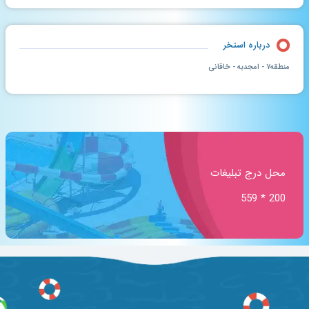
درباره استخر
منطقه۷ - امجدیه - خاقانی
محل درج تبلیغات
200 * 559