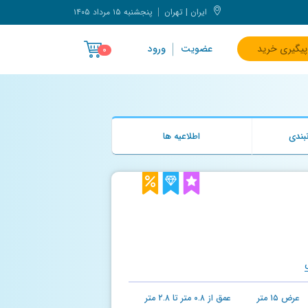
ایران | تهران
پنجشنبه ۱۵ مرداد ۱۴۰۵
پیگیری خرید
عضویت
ورود
۰
بندی
اطلاعیه ها
عرض
۱۵
متر
عمق از
۰.۸
متر تا
۲.۸
متر