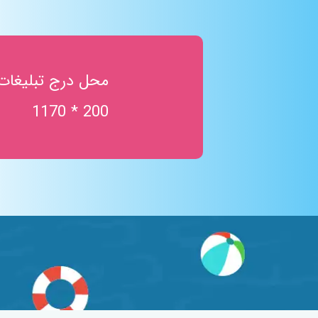
محل درج تبلیغات
200 * 1170