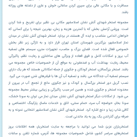
مسافرت و یا مکانی عالی برای سپری کردن ساعاتی خوش و عاری از دغدغه های روزانه
باشد.
مجموعه استخر شهدای آتش نشان اسلامشهر مکانی بی نظیر برای تفریح و شنا کردن
است. ورزشی آرامش بخش که با کمترین هزینه و زمان، بهترین نتیجه را برای کسانی که
خواهان اندامی متناسب و ایده آل هستند، در بردارد. استخر شهدای آتش نشان در میدان
نماز اسلامشهر، بزرگترین شهرستان استان تهران قرار دارد و به تازگی زیر نظر بخش
خصوصی فعال شده است. فضای بزرگ و مناسب، تجهیزات مدرن، سیستم های تصفیه
آب بروز و امکانات کامل و فوق العاده از ویژگی های ساختاری و رعایت نظم، پاکیزگی
محیط، رعایت بهداشت آب و ضدعفونی به موقع آن از خصوصیات خاص مجموعه می
باشد. استخر بزرگسالان، استخر کودکان و جکوزی از جمله امکاناتی هستند که هر یک دارای
سیستم تصفیه آب جداگانه می باشد و تصفیه آب آن ها با فیلترهای شنی صورت می گیرد.
نصب گریل دور استخر بزرگسال و کودک و نیز جکوزی مانع از تجمع آب در بیرون از
محدوده استخر و جکوزی شده و همین امر سبب پاکیزگی و زیبایی بیشتر محیط مجموعه
می شود. از امکانات دیگر استخر شهدای آتش نشان میدان نماز می توان به سونا خشک،
سونا بخار، حوضچه آب سرد، حمام سنتی، اتاق و خدمات ماساژ، پارکینگ اختصاصی و
کافی شاپ زیبا و دنج اشاره کرد. استخر شهدای آتش نشان اسلامشهر انتخابی نمونه و به
صرفه برای گذراندن یک روز به یاد ماندنی است.
استخریاران عزیز، شما می توانید با مراجعه به سایت استخریار، همه اطلاعات بروز
استخرهای سراسر کشور، شامل خصوصیات مجموعه ها، آدرس، شماره تلفن و ساعات