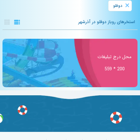
×
دوقلو
استخرهای روباز دوقلو در آذرشهر
محل درج تبلیغات
200 * 559