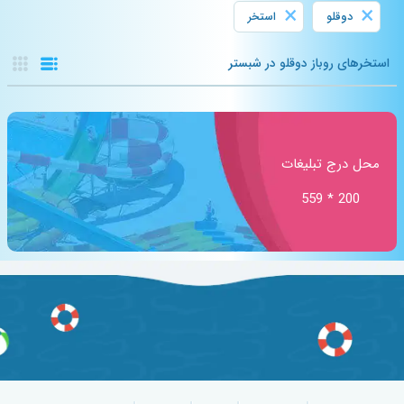
×
×
دوقلو
استخر
استخرهای روباز دوقلو در شبستر
محل درج تبلیغات
200 * 559