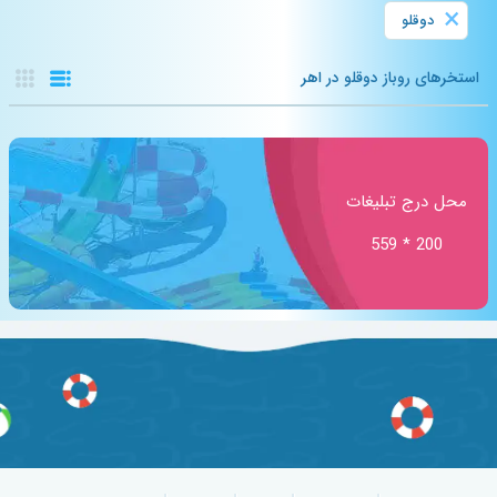
×
دوقلو
استخرهای روباز دوقلو در اهر
محل درج تبلیغات
200 * 559