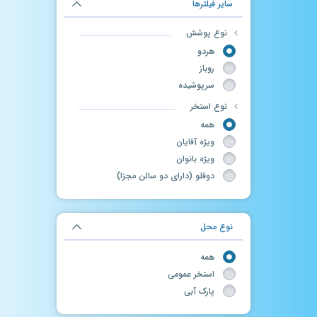
سایر فیلترها
نوع پوشش
هردو
روباز
سرپوشیده
نوع استخر
همه
ویژه آقایان
ویژه بانوان
دوقلو (دارای دو سالن مجزا)
نوع محل
همه
استخر عمومی
پارک آبی