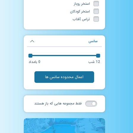
استخر روباز
استخر کودکان
تراس آفتاب
تونل مه
حمام سنتی
سانس
ماساژ
سالن بدنسازی
فروشگاه لوازم شنا
12 شب
0 بامداد
جکوزی روباز
آرایشگاه
اعمال محدوده سانس ها
سرسره آبی
سانس آزاد
چاله فضایی
فقط مجموعه هایی که باز هستند
حرکات موزون در آب
فوتبال دستی
سانس آزاد آقایان
استخر آب درمانی