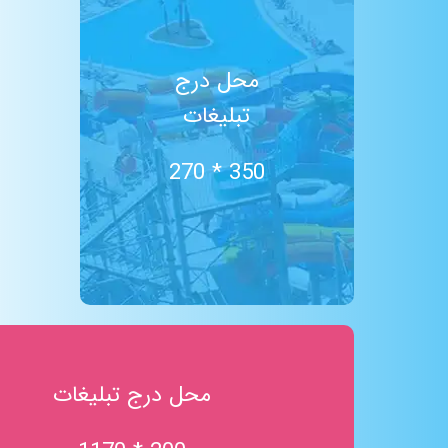
TRX
شن درمانی
رودخانه مواج
محل درج
سالن پینگ پنگ
تبلیغات
پیلاتس
ایروبیک
سالن بیلیارد
350 * 270
کافی شاپ
حمام ترکی
ساحل شنی
آبشار
ایروبیک تای بو (لاغری)
تلویزیون بزرگ
باران مصنوعی
غار نمک
محل درج تبلیغات
سکوی شیرجه
استخر موج