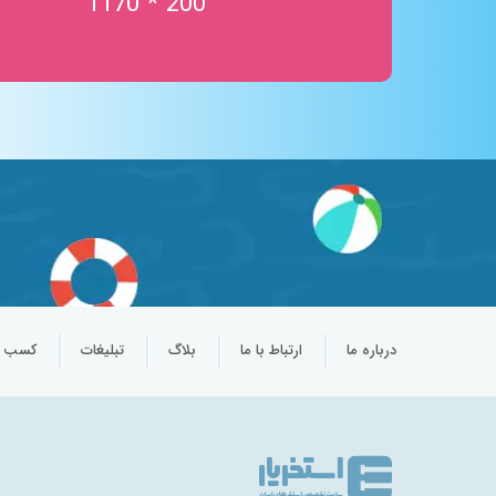
200 * 1170
تردمیل در آب
خدمات آبدرمانی
ورزش در آب
جکوزی نمک
اتاق نمک
سالن چند منظوره
پارک آبی کودکان
درباره ما
ارتباط با ما
بلاگ
تبلیغات
کسب و 