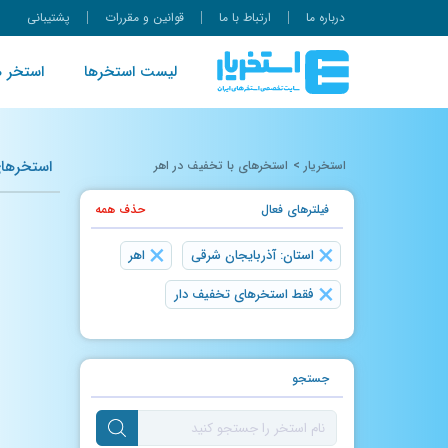
درباره ما
ارتباط با ما
قوانین و مقررات
پشتیبانی
لیست استخرها
استخر ه
استخرهای
استخریار
>
استخرهای با تخفیف در اهر
فیلتر‌های فعال
حذف همه
×
×
استان: آذربایجان شرقی
اهر
×
فقط استخرهای تخفیف دار
جستجو