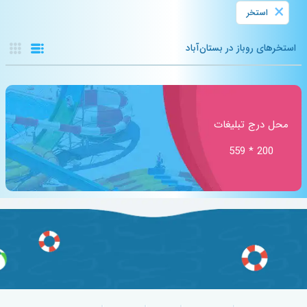
×
استخر
استخرهای روباز در بستان‌آباد
محل درج تبلیغات
200 * 559