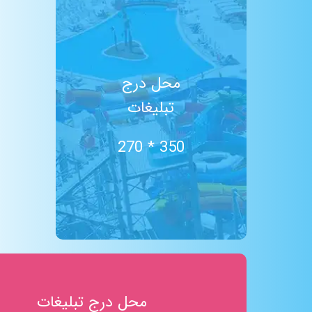
استخر آب درمانی
TRX
شن درمانی
رودخانه مواج
محل درج
سالن پینگ پنگ
تبلیغات
پیلاتس
ایروبیک
سالن بیلیارد
350 * 270
کافی شاپ
حمام ترکی
ساحل شنی
آبشار
ایروبیک تای بو (لاغری)
تلویزیون بزرگ
باران مصنوعی
غار نمک
محل درج تبلیغات
سکوی شیرجه