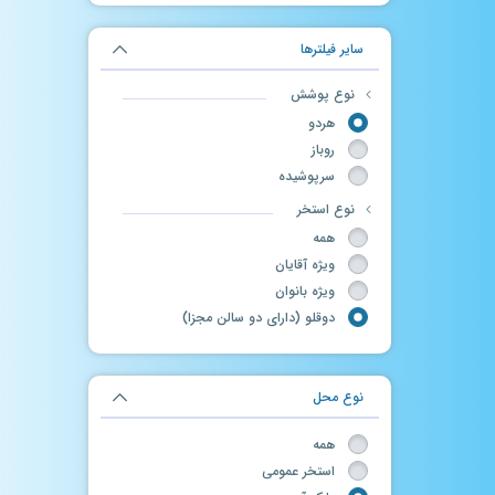
سایر فیلترها
نوع پوشش
هردو
روباز
سرپوشیده
نوع استخر
همه
ویژه آقایان
ویژه بانوان
دوقلو (دارای دو سالن مجزا)
نوع محل
همه
استخر عمومی