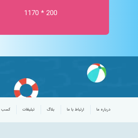
استخر موج
200 * 1170
تردمیل در آب
خدمات آبدرمانی
ورزش در آب
جکوزی نمک
اتاق نمک
سالن چند منظوره
پارک آبی کودکان
درباره ما
ارتباط با ما
بلاگ
تبلیغات
کسب و 