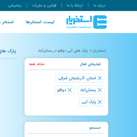
درباره ما
ارتباط با ما
قوانین و مقررات
پشتیبانی
لیست استخرها
استخر ه
پارک های 
استخریار
>
پارک های آبی دوقلو در بستان‌آباد
فیلتر‌های فعال
حذف همه
×
استان: آذربایجان شرقی
×
×
بستان‌آباد
دوقلو
×
پارک آبی
جستجو