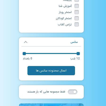
آموزش شنا
استخر روباز
استخر کودکان
تراس آفتاب
تونل مه
حمام سنتی
سانس
ماساژ
سالن بدنسازی
فروشگاه لوازم شنا
12 شب
0 بامداد
جکوزی روباز
آرایشگاه
اعمال محدوده سانس ها
سرسره آبی
سانس آزاد
چاله فضایی
فقط مجموعه هایی که باز هستند
حرکات موزون در آب
فوتبال دستی
سانس آزاد آقایان