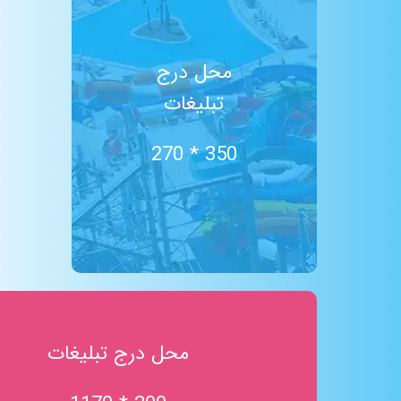
TRX
شن درمانی
رودخانه مواج
محل درج
سالن پینگ پنگ
تبلیغات
پیلاتس
ایروبیک
سالن بیلیارد
350 * 270
کافی شاپ
حمام ترکی
ساحل شنی
آبشار
ایروبیک تای بو (لاغری)
تلویزیون بزرگ
باران مصنوعی
غار نمک
محل درج تبلیغات
سکوی شیرجه
استخر موج