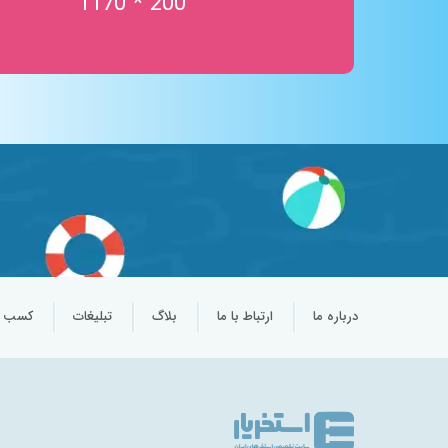
200 * 1170
تردمیل در آب
خدمات آبدرمانی
ورزش در آب
جکوزی نمک
اتاق نمک
سالن چند منظوره
پارک آبی کودکان
درباره ما
ارتباط با ما
بلاگ
تبلیغات
کسب و 