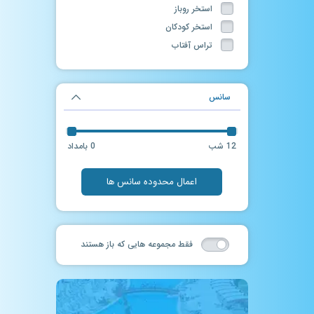
استخر روباز
استخر کودکان
تراس آفتاب
تونل مه
حمام سنتی
سانس
ماساژ
سالن بدنسازی
فروشگاه لوازم شنا
12 شب
0 بامداد
جکوزی روباز
آرایشگاه
اعمال محدوده سانس ها
سرسره آبی
سانس آزاد
چاله فضایی
فقط مجموعه هایی که باز هستند
حرکات موزون در آب
فوتبال دستی
سانس آزاد آقایان
استخر آب درمانی