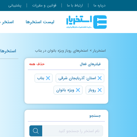
درباره ما
ارتباط با ما
قوانین و مقررات
پشتیبانی
لیست استخرها
استخر ه
استخرهای 
استخریار
>
استخرهای روباز ویژه بانوان در بناب
فیلتر‌های فعال
حذف همه
×
×
استان: آذربایجان شرقی
بناب
×
×
روباز
ویژه بانوان
جستجو