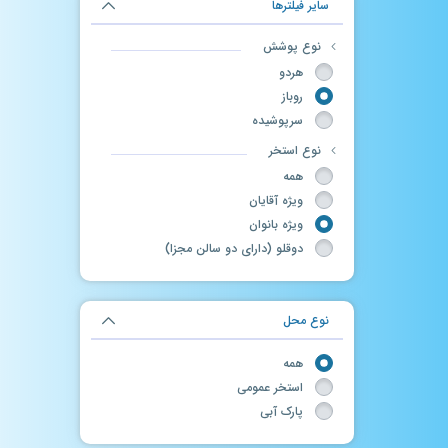
سایر فیلترها
نوع پوشش
هردو
روباز
سرپوشیده
نوع استخر
همه
ویژه آقایان
ویژه بانوان
دوقلو (دارای دو سالن مجزا)
نوع محل
همه
استخر عمومی
پارک آبی