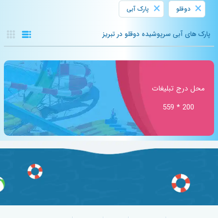
×
×
دوقلو
پارک آبی
پارک های آبی سرپوشیده دوقلو در تبریز
محل درج تبلیغات
200 * 559