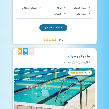
سونا خشک
بوفه
استخر کودکان
سونا بخار
جکوزی
مشاهده استخر
۹/۱۰
استخر فجر سراب
آذربایجان شرقی | سراب
۹/۱۰