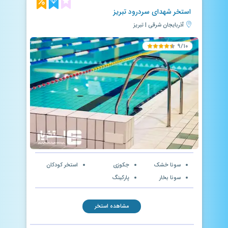
استخر شهدای سردرود تبریز
آذربایجان شرقی | تبریز
۹/۱۰
سونا خشک
جکوزی
استخر کودکان
سونا بخار
پارکینگ
مشاهده استخر