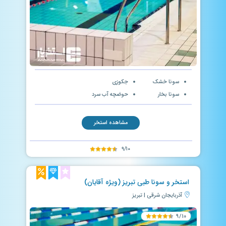
سونا خشک
جکوزی
سونا بخار
حوضچه آب سرد
مشاهده استخر
۹/۱۰
استخر و سونا طبی تبریز (ویژه آقایان)
آذربایجان شرقی | تبریز
۹/۱۰