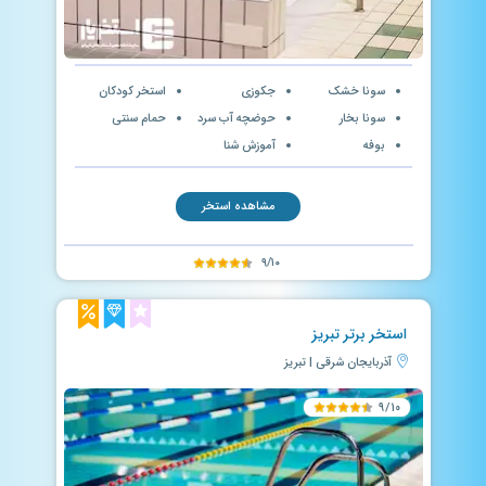
سونا خشک
جکوزی
استخر کودکان
سونا بخار
حوضچه آب سرد
حمام سنتی
بوفه
آموزش شنا
مشاهده استخر
۹/۱۰
استخر برتر تبریز
آذربایجان شرقی | تبریز
۹/۱۰