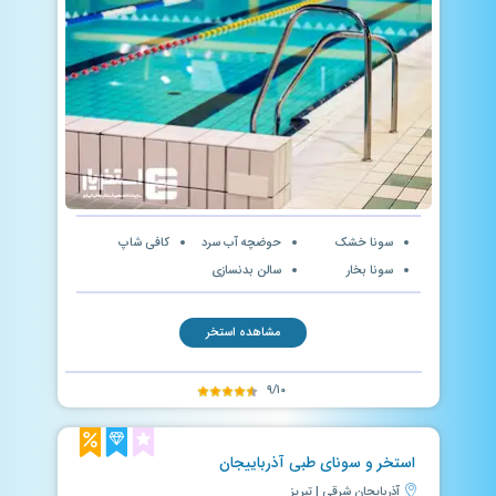
سونا خشک
حوضچه آب سرد
کافی شاپ
سونا بخار
سالن بدنسازی
مشاهده استخر
۹/۱۰
استخر و سونای طبی آذرباییجان
آذربایجان شرقی | تبریز