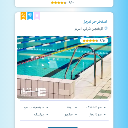
۹/۱۰
استخر حر تبریز
آذربایجان شرقی | تبریز
۹/۱۰
سونا خشک
بوفه
حوضچه آب سرد
سونا بخار
جکوزی
پارکینگ