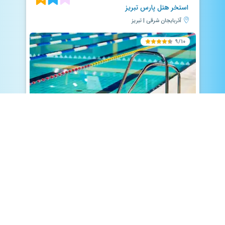
استخر هتل پارس تبریز
آذربایجان شرقی | تبریز
۹/۱۰
سونا خشک
جکوزی
سالن بدنسازی
سونا بخار
پارکینگ
استخر آب درمانی
بوفه
ماساژ
مشاهده استخر