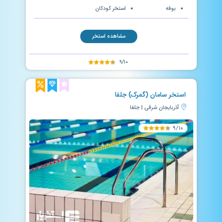
بوفه
استخر کودکان
مشاهده استخر
۹/۱۰
استخر سامان (گمرک) جلفا
آذربایجان شرقی | جلفا
۹/۱۰