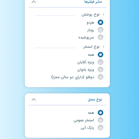
سایر فیلترها
نوع پوشش
هردو
روباز
سرپوشیده
نوع استخر
همه
ویژه آقایان
ویژه بانوان
دوقلو (دارای دو سالن مجزا)
نوع محل
همه
استخر عمومی
پارک آبی