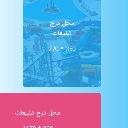
TRX
شن درمانی
رودخانه مواج
محل درج
سالن پینگ پنگ
تبلیغات
پیلاتس
ایروبیک
سالن بیلیارد
350 * 270
کافی شاپ
حمام ترکی
ساحل شنی
آبشار
ایروبیک تای بو (لاغری)
تلویزیون بزرگ
باران مصنوعی
غار نمک
محل درج تبلیغات
سکوی شیرجه
استخر موج