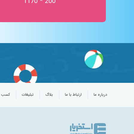
200 * 1170
تردمیل در آب
خدمات آبدرمانی
ورزش در آب
جکوزی نمک
اتاق نمک
سالن چند منظوره
پارک آبی کودکان
درباره ما
ارتباط با ما
بلاگ
تبلیغات
کسب و 