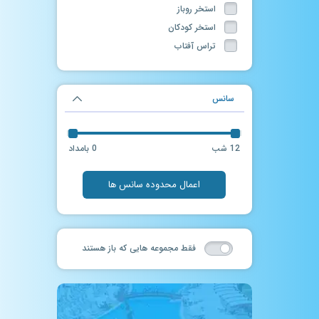
استخر روباز
استخر کودکان
تراس آفتاب
تونل مه
حمام سنتی
سانس
ماساژ
سالن بدنسازی
فروشگاه لوازم شنا
12 شب
0 بامداد
جکوزی روباز
آرایشگاه
اعمال محدوده سانس ها
سرسره آبی
سانس آزاد
چاله فضایی
فقط مجموعه هایی که باز هستند
حرکات موزون در آب
فوتبال دستی
سانس آزاد آقایان
استخر آب درمانی