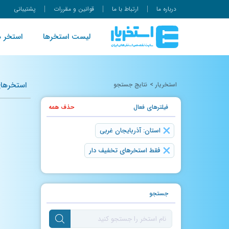
درباره ما
ارتباط با ما
قوانین و مقررات
پشتیبانی
لیست استخرها
استخر ه
استخرهای
استخریار
>
نتایج جستجو
فیلتر‌های فعال
حذف همه
×
استان: آذربایجان غربی
×
فقط استخرهای تخفیف دار
جستجو