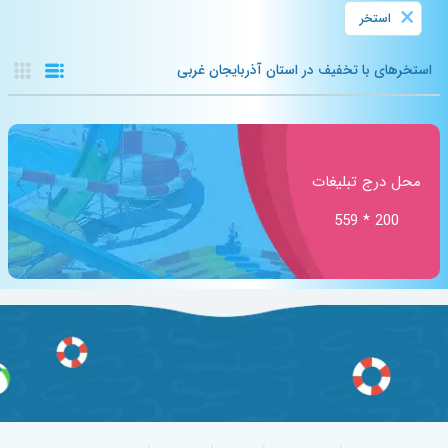
×
استخر
استخرهای با تخفیف در استان آذربایجان غربی
محل درج تبلیغات
200 * 559