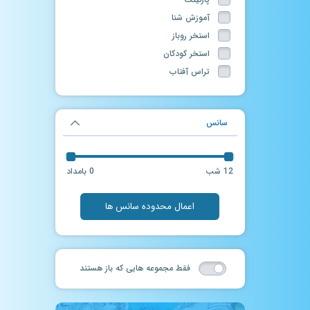
آموزش شنا
استخر روباز
استخر کودکان
تراس آفتاب
تونل مه
حمام سنتی
سانس
ماساژ
سالن بدنسازی
فروشگاه لوازم شنا
12 شب
0 بامداد
جکوزی روباز
آرایشگاه
اعمال محدوده سانس ها
سرسره آبی
سانس آزاد
چاله فضایی
فقط مجموعه هایی که باز هستند
حرکات موزون در آب
فوتبال دستی
سانس آزاد آقایان