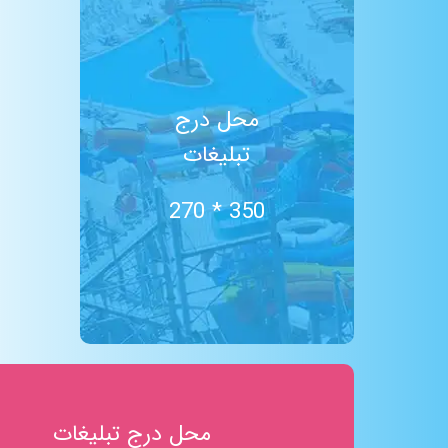
استخر آب درمانی
TRX
شن درمانی
رودخانه مواج
محل درج
سالن پینگ پنگ
تبلیغات
پیلاتس
ایروبیک
سالن بیلیارد
350 * 270
کافی شاپ
حمام ترکی
ساحل شنی
آبشار
ایروبیک تای بو (لاغری)
تلویزیون بزرگ
باران مصنوعی
غار نمک
محل درج تبلیغات
سکوی شیرجه