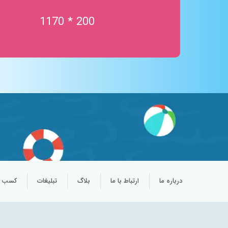
استخر موج
200 * 1170
تردمیل در آب
خدمات آبدرمانی
ورزش در آب
جکوزی نمک
اتاق نمک
سالن چند منظوره
پارک آبی کودکان
درباره ما
ارتباط با ما
بلاگ
تبلیغات
کسب و 