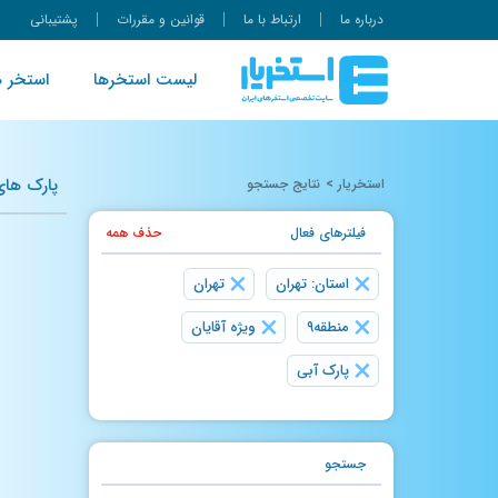
درباره ما
ارتباط با ما
قوانین و مقررات
پشتیبانی
لیست استخرها
استخر ه
پارک های آ
استخریار
>
نتایج جستجو
فیلتر‌های فعال
حذف همه
×
×
استان: تهران
تهران
×
×
منطقه۹
ویژه آقایان
×
پارک آبی
جستجو