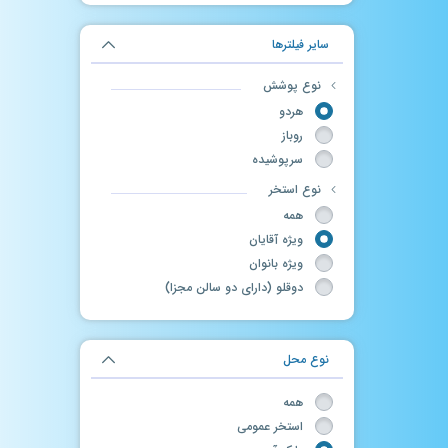
سایر فیلترها
نوع پوشش
هردو
روباز
سرپوشیده
نوع استخر
همه
ویژه آقایان
ویژه بانوان
دوقلو (دارای دو سالن مجزا)
نوع محل
همه
استخر عمومی