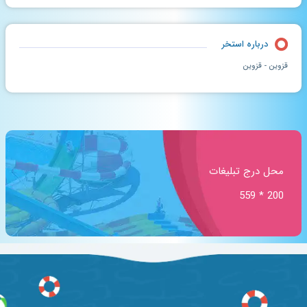
درباره استخر
قزوین - قزوین
محل درج تبلیغات
200 * 559