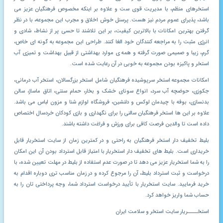
استخرهای منظم، با مدیریت قوی ست و علاوه بر اینکه مخصوص فرهنگیان عزیز می
باشد، پذیرای عموم مردم نیز هست. پرسنل خوش اخلاق و مجرب این مجموعه، با در نظر
گرفتن بهترین امکانات با بالاترین کیفیت، بر این تلاشند تا حسی پر از نشاط، شادی و
انرژی مثبت را به مراجعه کنندگان خود الغا کنند. طراحی این مجموعه به گونه ای خاص،
گرم، زیبا و صمیمی صورت گرفته و همه ی موارد بهداشتی از قبیل بهداشت و تمیزی آب
استخر و پاکیزه بودن مجموعه به خوبی در آن رعایت شده است.
امکانات مجموعه استخر سرپوشیده فرهنگیان شامل استخر بزرگسالان، استخر آب درمانی،
جکوزی، حوضچه آب سرد، انواع سونای خشک و بخار، حمام سنتی، اتاق ماساژ، سالن
بدنسازی، بوفه با چیدمان لوکس و دلنشین، فروشگاه لوازم شنا و مزون لباس می باشد.
علاوه بر این ها استخر فرهنگیان سالنی را برای نگهداری و بازی کودکان خردسال اختصاص
داده است تا والدین فرصت کافی برای ورزش و فراغت داشته باشند.
بلیط تخفیف دار استخر فرهنگیان به راحتی و در کمترین زمان از سایت استخریار قابل
خریداری است. بلیط های تخفیف دار استخریار با امتیاز قابل استرداد بودن آن این امکان
را به شما استخریار عزیز می دهد تا در صورت عدم استفاده از بلیط در مهلت تعیین شده، با
درخواست و ثبت استرداد بلیط، آن را مرجوع کرده و در زمان مناسب تری دوباره اقدام به
خرید فرمایید. سایت استخریار با تأیید درخواست استرداد شما، وجه پرداختی تان را به
حساب شما واریز خواهد کرد.
استخــــریار سایت استخر و سلامت ایران