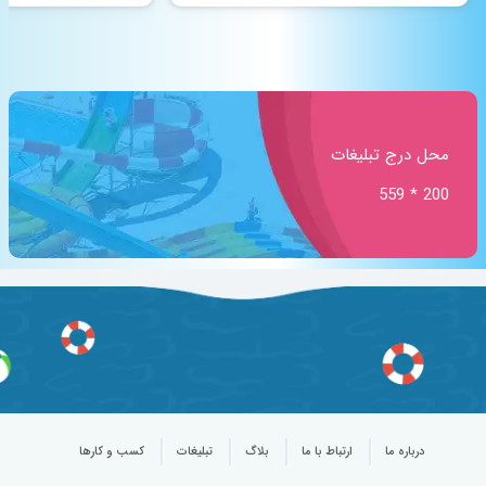
محل درج تبلیغات
200 * 559
درباره ما
ارتباط با ما
بلاگ
تبلیغات
کسب و کارها