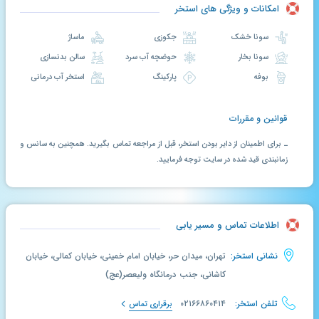
امکانات و ویژگی های استخر
سونا خشک
جکوزی
ماساژ
سونا بخار
حوضچه آب سرد
سالن بدنسازی
بوفه
پارکینگ
استخر آب درمانی
قوانین و مقررات
ـ برای اطمینان از دایر بودن استخر، قبل از مراجعه تماس بگیرید. همچنین به سانس و
زمانبندی قید شده در سایت توجه فرمایید.
اطلاعات تماس و مسیر یابی
نشانی استخر:
تهران، میدان حر، خیابان امام خمینی، خیابان کمالی، خیابان
کاشانی، جنب درمانگاه ولیعصر(عج)
تلفن استخر:
۰۲۱۶۶۸۶۰۴۱۴
برقراری تماس