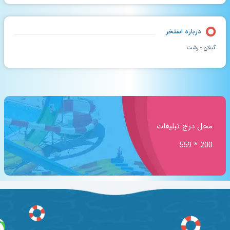
درباره استخر
گیلان - رشت
محل درج تبلیغات
200 * 559