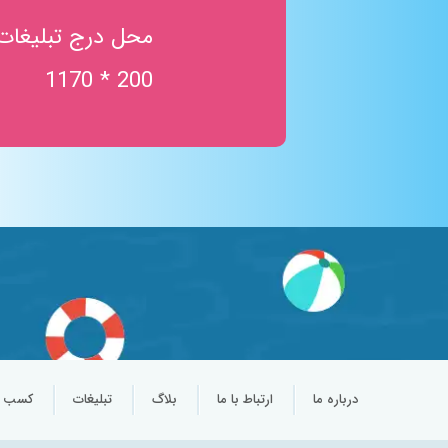
محل درج تبلیغات
200 * 1170
درباره ما
ارتباط با ما
بلاگ
تبلیغات
کسب و 