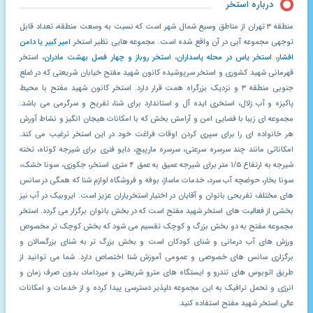
درباره استخر
منطقه ۳ تهران از مناطق وسیع شمال شهر است که نسبت به وسعت منطقه، تعداد قابل
توجهی مجموعه آبی در آن واقع شده است. مجموعه هایی نظیر استخر
امیر کبیر یا دامن
افشار
،
استخر یاس در محله پاسداران
، ا
ستخر روباز و چهار فصل بهشت مادران
، استخر
قهرمانی شهید کشوری و استخر سرپوشیده کانون شهید مفتح خیابان شریعتی که در ضلع
جنوبی منطقه ۳ و نزدیک بزرگراه همت قرار دارد. استخر کانون شهید مفتح با محیط
پاکیزه و آب زلال، استخری ایده آل و استاندارد برای شنا، تفریح و سرگرمی می باشد.
مجموعه ای زیبا با فضایی امن و آرامش بخش که با امکانات هیجان انگیز و نشاط آورش
هر خانواده ای را برای سپری کردن اوقات فراغت خود در این استخر ترغیب می کند.
امکاناتی مانند چند سرسره سرعتی، سرسره مارپیچ، دایو فنری برای شیرجه کوتاه، تخته
شیرجه به ارتفاع ۱/۵ متر برای شیرجه عمیق به عمق ۴ متری استخر، جکوزی، سونا خشک،
سونا بخار، حوضچه آب سرد، خدمات ماساژ، بوفه و فروشگاه لوازم شنا که همگی در سانس
های مختلف تفریحی بانوان و آقایان در اختیار استخریاران عزیز است. ایروبیک در آب نیز
بخشی از فعالیت های استخر شهید مفتح است که در بخش بانوان برگزار می گردد. استخر
مجموعه مفتح به دو بخش بزرگ و کوچک تقسیم می شود که بخش کوچک تر مخصوص
ورزش های آب درمانی و شنای کودکان است و بخش بزرگ تر به شنای بزرگسالان و
برگزاری سانس های خصوصی و عمومی آموزش شنا اختصاص دارد. شما می توانید از
طریق اتوبوس های تندرو و ایستگاه های مترو شریعتی و میرداماد، بدون صرف زمان و
انرژی و تحمل ترافیک به این مجموعه دلپذیر دسترسی پیدا کرده و از خدمات و امکانات
عالی استخر شهید مفتح استفاده کنید.