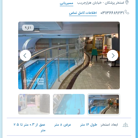
استخر پزشکان - خیابان هزارجریب
مسیریابی
۰۳۱۳۶۶۸۹۲۳۱
اطلاعات کامل تماس
۱ از ۹
ابعاد استخر:
طول
۱۶
متر
عرض
۸
متر
عمق از
۰.۳
متر تا
۲.۵
متر