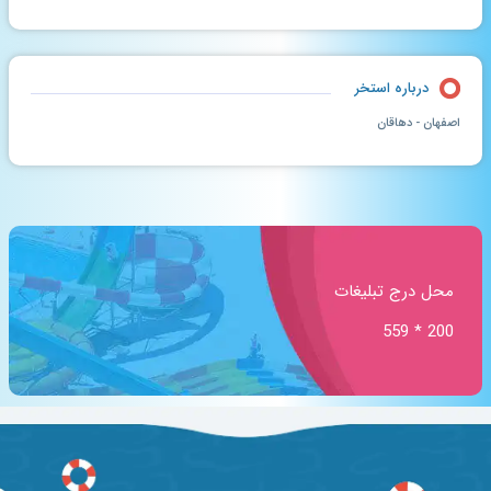
درباره استخر
اصفهان - دهاقان
محل درج تبلیغات
200 * 559