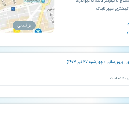
کردستان، دیواندره، از سمت سنندج ۵ کیلومتر مانده به دیواندره،
گردشگری سپهر تابناک
بزرگنمایی
انی : چهارشنبه ۲۷ تیر ۱۴۰۳)
نی نشده است.