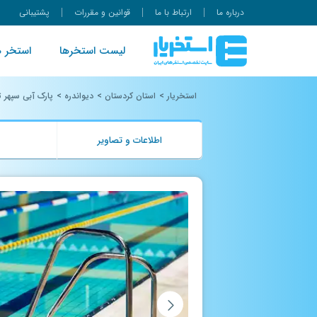
درباره ما
ارتباط با ما
قوانین و مقررات
پشتیبانی
لیست استخرها
استخر ه
استخریار
>
استان کردستان
>
دیواندره
>
پارک آبی سپهر ت
اطلاعات و تصاویر
ب